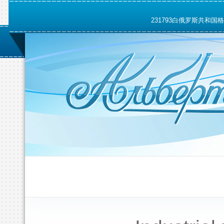
231793白俄罗斯共和国格罗德诺