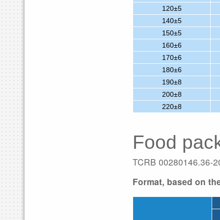
120±5
140±5
150±5
160±6
170±6
180±6
190±8
200±8
220±8
Food pack
TCRB 00280146.36-2
Format, based on the