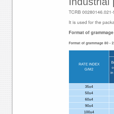
Industrial
TCRB 00280146.021-
It is used for the pack
Format of grammage 
Format of grammage 80 - 2
B
RATE INDEX
o
G/М2
in
35±4
50±4
60±4
90±4
100±4